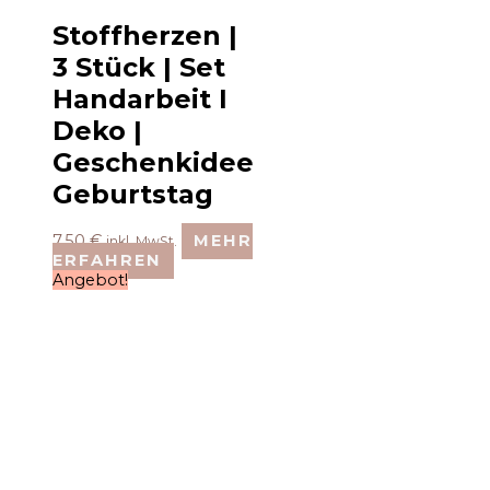
Stoffherzen |
3 Stück | Set
Handarbeit I
Deko |
Geschenkidee
Geburtstag
7,50
€
MEHR
inkl. MwSt.
ERFAHREN
Angebot!