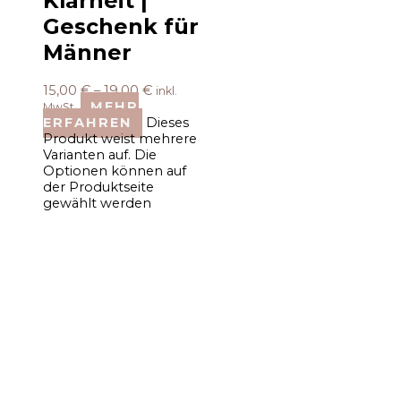
Klarheit |
Geschenk für
Männer
15,00
€
–
19,00
€
inkl.
MEHR
MwSt.
ERFAHREN
Dieses
Produkt weist mehrere
Varianten auf. Die
Optionen können auf
der Produktseite
gewählt werden