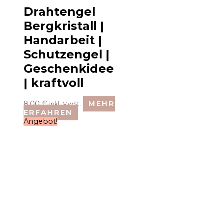
Drahtengel
Bergkristall |
Handarbeit |
Schutzengel |
Geschenkidee
| kraftvoll
8,00
€
MEHR
inkl. MwSt.
ERFAHREN
Angebot!