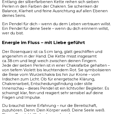
Entlang der silberfarbenen Kette reihen sich sieben
Perlen in den Farben der Chakren. Sie schenken dir
Balance, Klarheit und feine Ausrichtung auf allen Ebenen
deines Seins.
Ein Pendel für dich – wenn du dem Leben vertrauen willst.
Ein Pendel für deine Seele – wenn du dich erinnern willst,
wer du bist.
Energie im Fluss – mit Liebe geführt
Der Rosenquarz ist ca. 5 cm lang, glatt geschliffen und
angenehm in der Hand. Die Kette misst insgesamt
ca. 38 cm und liegt weich zwischen deinen Fingern.
Jede der sieben Perlen ist in einer Chakrafarbe gehalten –
von tiefem Violett bis leuchtendem Rot. Sie symbolisieren
die Reise vom Wurzelchakra bis hin zur Krone – vom
Irdischen zum Licht. Ob für energetische Klärung,
Chakrenarbeit, Entscheidungsfindung oder stille
Innenschau – dieses Pendel ist ein lichtvoller Begleiter. Es
schwingt klar, fein und reagiert sehr sensibel auf deine
Fragen und Impulse.
Du brauchst keine Erfahrung – nur die Bereitschaft,
zuzuhören. Denn: Dein Körper weiß. Deine Seele weiß.