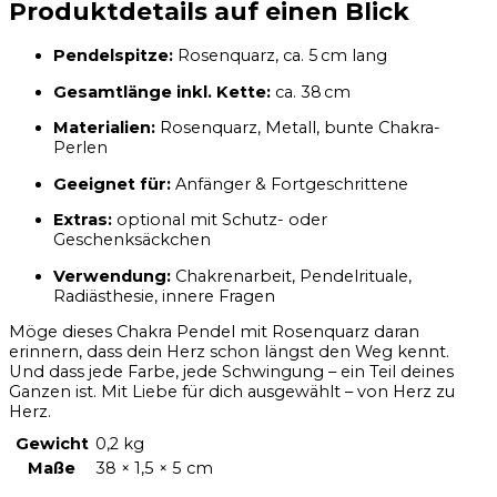
Produktdetails auf einen Blick
Pendelspitze:
Rosenquarz, ca. 5 cm lang
Gesamtlänge inkl. Kette:
ca. 38 cm
Materialien:
Rosenquarz, Metall, bunte Chakra-
Perlen
Geeignet für:
Anfänger & Fortgeschrittene
Extras:
optional mit Schutz- oder
Geschenksäckchen
Verwendung:
Chakrenarbeit, Pendelrituale,
Radiästhesie, innere Fragen
Möge dieses Chakra Pendel mit Rosenquarz daran
erinnern, dass dein Herz schon längst den Weg kennt.
Und dass jede Farbe, jede Schwingung – ein Teil deines
Ganzen ist. Mit Liebe für dich ausgewählt – von Herz zu
Herz.
Gewicht
0,2 kg
Maße
38 × 1,5 × 5 cm