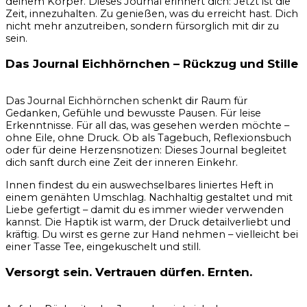
deinem Körper. Dieses Journal erinnert dich: Jetzt ist die
Zeit, innezuhalten. Zu genießen, was du erreicht hast. Dich
nicht mehr anzutreiben, sondern fürsorglich mit dir zu
sein.
Das Journal Eichhörnchen – Rückzug und Stille
Das Journal Eichhörnchen schenkt dir Raum für
Gedanken, Gefühle und bewusste Pausen. Für leise
Erkenntnisse. Für all das, was gesehen werden möchte –
ohne Eile, ohne Druck. Ob als Tagebuch, Reflexionsbuch
oder für deine Herzensnotizen: Dieses Journal begleitet
dich sanft durch eine Zeit der inneren Einkehr.
Innen findest du ein auswechselbares liniertes Heft in
einem genähten Umschlag. Nachhaltig gestaltet und mit
Liebe gefertigt – damit du es immer wieder verwenden
kannst. Die Haptik ist warm, der Druck detailverliebt und
kräftig. Du wirst es gerne zur Hand nehmen – vielleicht bei
einer Tasse Tee, eingekuschelt und still.
Versorgt sein. Vertrauen dürfen. Ernten.