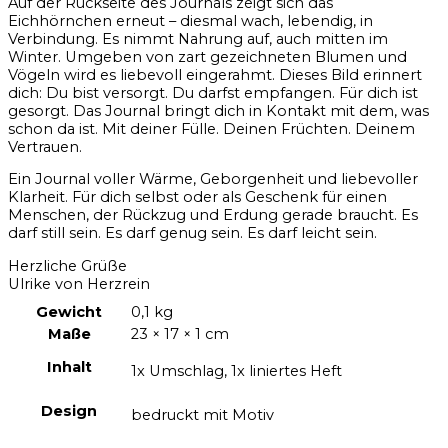
Auf der Rückseite des Journals zeigt sich das
Eichhörnchen erneut – diesmal wach, lebendig, in
Verbindung. Es nimmt Nahrung auf, auch mitten im
Winter. Umgeben von zart gezeichneten Blumen und
Vögeln wird es liebevoll eingerahmt. Dieses Bild erinnert
dich: Du bist versorgt. Du darfst empfangen. Für dich ist
gesorgt. Das Journal bringt dich in Kontakt mit dem, was
schon da ist. Mit deiner Fülle. Deinen Früchten. Deinem
Vertrauen.
Ein Journal voller Wärme, Geborgenheit und liebevoller
Klarheit. Für dich selbst oder als Geschenk für einen
Menschen, der Rückzug und Erdung gerade braucht. Es
darf still sein. Es darf genug sein. Es darf leicht sein.
Herzliche Grüße
Ulrike von Herzrein
Gewicht
0,1 kg
Maße
23 × 17 × 1 cm
Inhalt
1x Umschlag, 1x liniertes Heft
Design
bedruckt mit Motiv