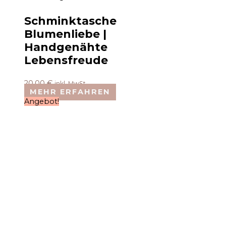
Schminktasche
Blumenliebe |
Handgenähte
Lebensfreude
20,00
€
inkl. MwSt.
MEHR ERFAHREN
Angebot!