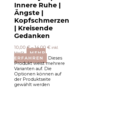
Innere Ruhe |
Ängste |
Kopfschmerzen
| Kreisende
Gedanken
10,00
€
–
14,00
€
inkl.
MEHR
MwSt.
ERFAHREN
Dieses
Produkt weist mehrere
Varianten auf. Die
Optionen können auf
der Produktseite
gewählt werden