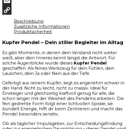
Facebook
Email
Copy
Beschreibung
Zusätzliche Informationen
Link
Produktsicherheit
Kupfer Pendel – Dein stiller Begleiter im Alltag
Es gibt Momente, in denen dein Verstand nicht weiter
weiß, aber dein Inneres kennt längst die Antwort. Für
solche Augenblicke wurde dieses
Kupfer Pendel
geschaffen: Als feines Werkzeug für dein Fühlen, dein
Lauschen, dein Ja oder Nein aus der Tiefe.
Gefertigt aus reinem Kupfer, liegt es angenehm schwer in
der Hand. Nicht zu leicht, nicht zu massiv. Ideal für
Einsteiger und gleichzeitig kraftvoll genug für alle, die
schon länger mit der Weisheit des Pendelns arbeiten. Die
fein gedrehte Form folgt einer lichtvollen Spirale, sie
bündelt Energie, hilft dir beim Zentrieren und macht das
Pendel besonders sensitiv.
Ob als täglicher Impulsgeber, zur Entscheidungsfindung
oder zur energetischen Raumklärung – dieses Pendel wird