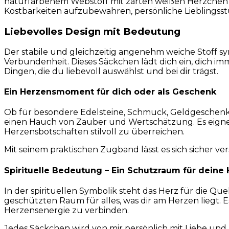
naturfarbenem Webstoff mit zarten weißen Herzchen st
Kostbarkeiten aufzubewahren, persönliche Lieblingss
Liebevolles Design mit Bedeutung
Der stabile und gleichzeitig angenehm weiche Stoff sy
Verbundenheit. Dieses Säckchen lädt dich ein, dich i
Dingen, die du liebevoll auswählst und bei dir trägst.
Ein Herzensmoment für dich oder als Geschenk
Ob für besondere Edelsteine, Schmuck, Geldgeschenke
einen Hauch von Zauber und Wertschätzung. Es eignet
Herzensbotschaften stilvoll zu überreichen.
Mit seinem praktischen Zugband lässt es sich sicher ver
Spirituelle Bedeutung – Ein Schutzraum für deine
In der spirituellen Symbolik steht das Herz für die Que
geschützten Raum für alles, was dir am Herzen liegt. Es i
Herzensenergie zu verbinden.
Jedes Säckchen wird von mir persönlich mit Liebe und 