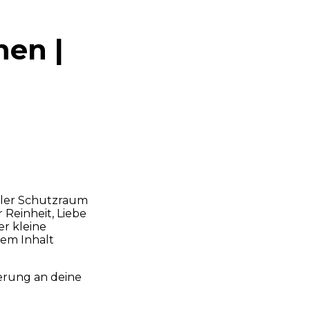
hen |
oller Schutzraum
 Reinheit, Liebe
er kleine
em Inhalt
erung an deine