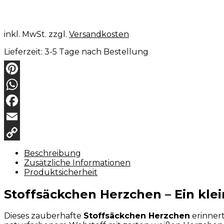
inkl. MwSt.
zzgl.
Versandkosten
Lieferzeit:
3-5 Tage nach Bestellung
Pinterest
WhatsApp
Facebook
Email
Copy
Beschreibung
Zusätzliche Informationen
Link
Produktsicherheit
Stoffsäckchen Herzchen – Ein kle
Dieses zauberhafte
Stoffsäckchen Herzchen
erinnert