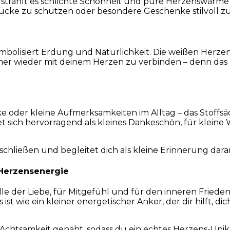
rahlt es schlichte Schönheit und pure Herzenswärme au
tücke zu schützen oder besondere Geschenke stilvoll z
mbolisiert Erdung und Natürlichkeit. Die weißen Herzen
mmer wieder mit deinem Herzen zu verbinden – denn das
 oder kleine Aufmerksamkeiten im Alltag – das Stoffs
 sich hervorragend als kleines Dankeschön, für klein
schließen und begleitet dich als kleine Erinnerung daran
 Herzensenergie
lle der Liebe, für Mitgefühl und für den inneren Frieden
st wie ein kleiner energetischer Anker, der dir hilft, dic
Achtsamkeit genäht, sodass du ein echtes Herzens-Unika