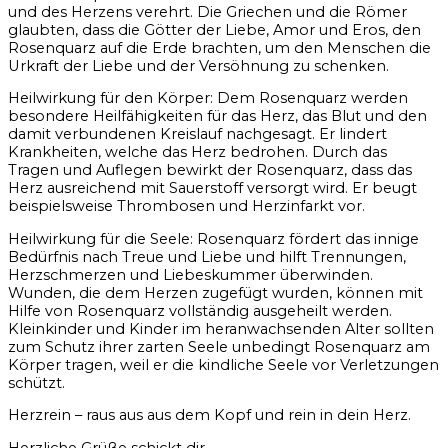
und des Herzens verehrt. Die Griechen und die Römer
glaubten, dass die Götter der Liebe, Amor und Eros, den
Rosenquarz auf die Erde brachten, um den Menschen die
Urkraft der Liebe und der Versöhnung zu schenken.
Heilwirkung für den Körper: Dem Rosenquarz werden
besondere Heilfähigkeiten für das Herz, das Blut und den
damit verbundenen Kreislauf nachgesagt. Er lindert
Krankheiten, welche das Herz bedrohen. Durch das
Tragen und Auflegen bewirkt der Rosenquarz, dass das
Herz ausreichend mit Sauerstoff versorgt wird. Er beugt
beispielsweise Thrombosen und Herzinfarkt vor.
Heilwirkung für die Seele: Rosenquarz fördert das innige
Bedürfnis nach Treue und Liebe und hilft Trennungen,
Herzschmerzen und Liebeskummer überwinden.
Wunden, die dem Herzen zugefügt wurden, können mit
Hilfe von Rosenquarz vollständig ausgeheilt werden.
Kleinkinder und Kinder im heranwachsenden Alter sollten
zum Schutz ihrer zarten Seele unbedingt Rosenquarz am
Körper tragen, weil er die kindliche Seele vor Verletzungen
schützt.
Herzrein – raus aus aus dem Kopf und rein in dein Herz.
Herzliche Grüße schickt dir